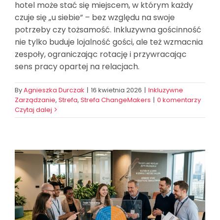
hotel może stać się miejscem, w którym każdy
czuje się „u siebie” – bez względu na swoje
potrzeby czy tożsamość. Inkluzywna gościnność
nie tylko buduje lojalność gości, ale też wzmacnia
zespoły, ograniczając rotację i przywracając
sens pracy opartej na relacjach.
By
Agnieszka Durczak
|
16 kwietnia 2026
|
Inkluzywne
Zarządzanie
,
Strefa
,
Strefa ChangeMakers
|
0 komentarzy
Czytaj dalej