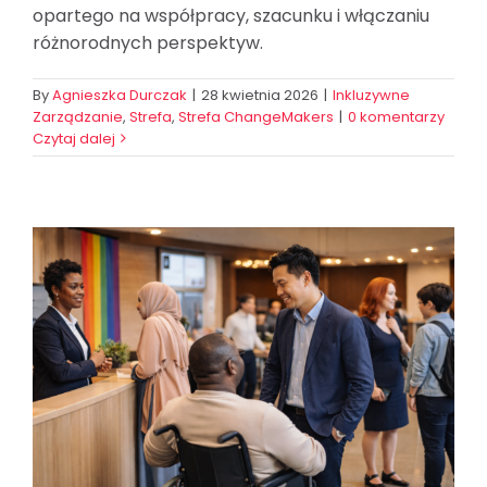
opartego na współpracy, szacunku i włączaniu
różnorodnych perspektyw.
By
Agnieszka Durczak
|
28 kwietnia 2026
|
Inkluzywne
Zarządzanie
,
Strefa
,
Strefa ChangeMakers
|
0 komentarzy
Czytaj dalej