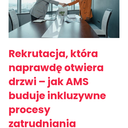
Rekrutacja, która
naprawdę otwiera
drzwi – jak AMS
buduje inkluzywne
procesy
zatrudniania