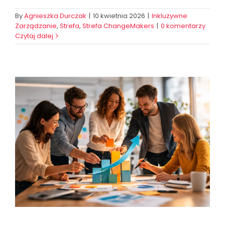
By
Agnieszka Durczak
|
10 kwietnia 2026
|
Inkluzywne
Zarządzanie
,
Strefa
,
Strefa ChangeMakers
|
0 komentarzy
Czytaj dalej